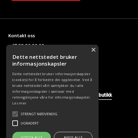
Kontakt oss
+47 33 30 90 00
×
Dette nettstedet bruker
kundesenter@office24.no
informasjonskapsler
Dette nettstedet bruker informasjonskapsler
(cookies) for å forbedre din opplevelse. Ved å
Nyttige linker
bruke nettstedet vårt samtykker du i alle
informasjonskapsler i samsvar med
Våre avdelinger
Kontakt oss
Nettbutikk
retningslinjene våre for informasjonskapsler.
Les mer
STRENGT NØDVENDIG
UGRADERT
GODTA ALLE
AVVIS ALLE