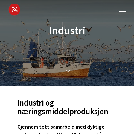
Skip
Menu
to
main
Industri
content
Navigate to the next section
Industri
og
næringsmiddelproduksjon
Gjennom tett samarbeid med dyktige