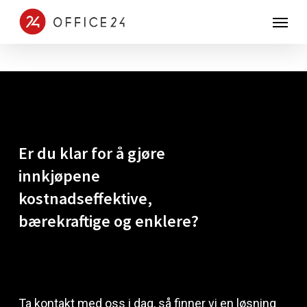
Skip
Menu
to
main
content
Er
du
klar
for
å
gjøre
innkjøpene
kostnadseffektive,
bærekraftige
og
enklere?
Ta kontakt med oss i dag, så finner vi en løsning