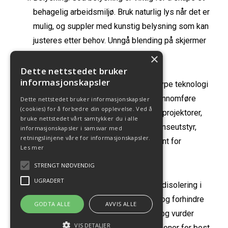
behagelig arbeidsmiljø. Bruk naturlig lys når det er
mulig, og suppler med kunstig belysning som kan
justeres etter behov. Unngå blending på skjermer
og presentasjonsflater.
×
Dette nettstedet bruker
informasjonskapsler
Teknologi og utstyr: Vurder hvilken type teknologi
og utstyr som er nødvendig for å gjennomføre
Dette nettstedet bruker informasjonskapsler
(cookies) for å forbedre din opplevelse. Ved å
effektive møter. Dette kan inkludere projektorer,
bruke nettstedet vårt samtykker du i alle
skjermer, lydsystemer, videokonferanseutstyr,
informasjonskapsler i samsvar med
retningslinjene våre for informasjonskapsler.
whiteboards, og annet som er relevant for
Les mer
møteaktivitetene.
STRENGT NØDVENDIG
UGRADERT
Lydisolering: Sørg for tilstrekkelig lydisolering i
rommet for å minimere støy utenfra og forhindre
GODTA ALLE
AVVIS ALLE
ekko. Bruk lyddempende materialer og vurder
VIS DETALJER
plasseringen av høyttalere og mikrofoner for best