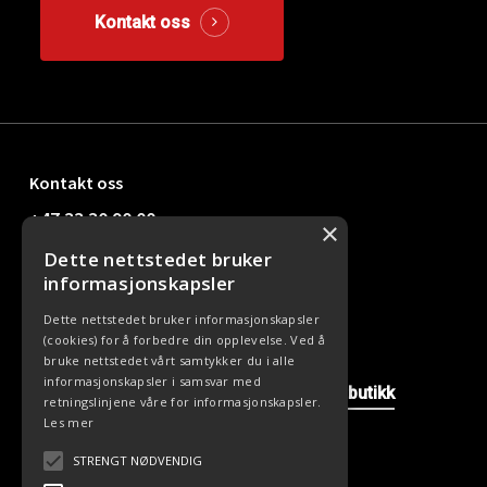
Kontakt oss
Kontakt oss
+47 33 30 90 00
×
Dette nettstedet bruker
kundesenter@office24.no
informasjonskapsler
Dette nettstedet bruker informasjonskapsler
(cookies) for å forbedre din opplevelse. Ved å
Nyttige linker
bruke nettstedet vårt samtykker du i alle
informasjonskapsler i samsvar med
Våre avdelinger
Kontakt oss
Nettbutikk
retningslinjene våre for informasjonskapsler.
Les mer
STRENGT NØDVENDIG