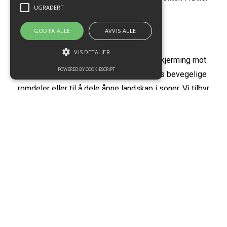
UGRADERT
og rygg.
GODTA ALLE
AVVIS ALLE
Skjerming
VIS DETALJER
Gode bord- og gulvskjermer sørger for skjerming mot
POWERED BY COOKIESCRIPT
lyd og innsyn. Skjermvegger kan benyttes bevegelige
romdeler eller til å dele åpne landskap i soner. Vi tilbyr
også lydabsorberende skjermer og akustiske
veggpaneler.
Er
du
klar
for
å
gjøre
innkjøpene