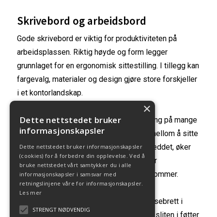
Skrivebord og arbeidsbord
Gode skrivebord er viktig for produktiviteten på
arbeidsplassen. Riktig høyde og form legger
grunnlaget for en ergonomisk sittestilling. I tillegg kan
fargevalg, materialer og design gjøre store forskjeller
i et kontorlandskap.
×
Dette nettstedet bruker
Heve- og senkebord er en populær løsning på mange
informasjonskapsler
arbeidsplasser. Muligheten til å veksle mellom å sitte
og stå vil gjøre at man åpner opp i hofteleddet, øker
Dette nettstedet bruker informasjonskapsler
(cookies) for å forbedre din opplevelse. Ved å
blodsirkulasjonen og minsker risikoen for
bruke nettstedet vårt samtykker du i alle
belastningsskader og hjerte- og karsykdommer.
informasjonskapsler i samsvar med
retningslinjene våre for informasjonskapsler.
Les mer
Bruk gjerne avlastningsmatter eller balansebrett i
STRENGT NØDVENDIG
tillegg, for å stå mer aktivt og unngå å bli sliten i føtter