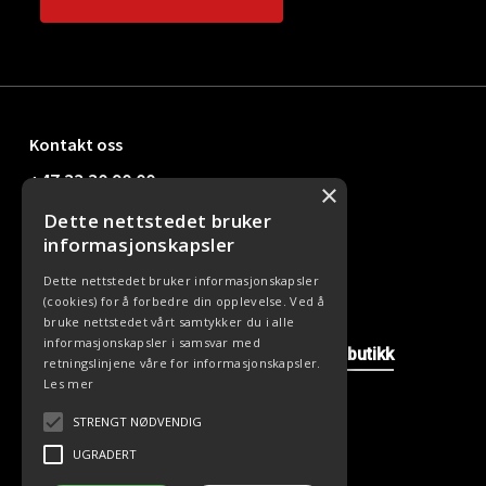
Kontakt oss
+47 33 30 90 00
×
Dette nettstedet bruker
kundesenter@office24.no
informasjonskapsler
Dette nettstedet bruker informasjonskapsler
(cookies) for å forbedre din opplevelse. Ved å
Nyttige linker
bruke nettstedet vårt samtykker du i alle
informasjonskapsler i samsvar med
Våre avdelinger
Kontakt oss
Nettbutikk
retningslinjene våre for informasjonskapsler.
Les mer
STRENGT NØDVENDIG
UGRADERT