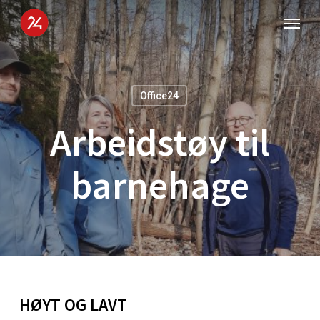
Skip
Menu
to
main
content
Office24
Arbeidstøy til
barnehage
HØYT OG LAVT