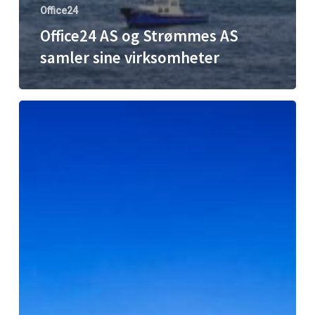
Office24
Office24 AS og Strømmes AS
samler sine virksomheter
Office24
kjøper
Profilhuset