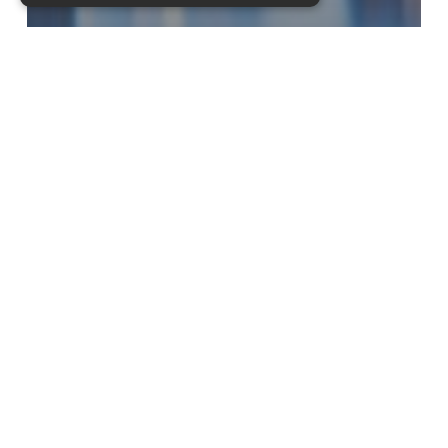
Office24
Office24 kjøper Profilhuset
Arbeidstøy
til
barnehage