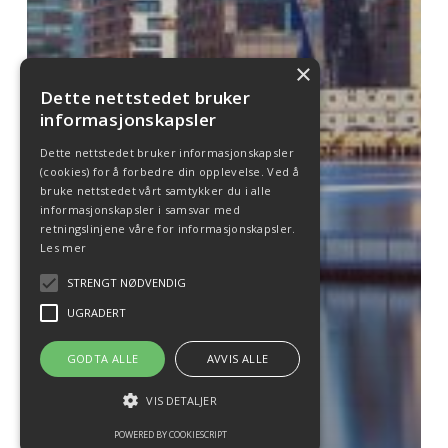
×
Dette nettstedet bruker
informasjonskapsler
Dette nettstedet bruker informasjonskapsler
(cookies) for å forbedre din opplevelse. Ved å
bruke nettstedet vårt samtykker du i alle
informasjonskapsler i samsvar med
retningslinjene våre for informasjonskapsler.
Les mer
STRENGT NØDVENDIG
UGRADERT
GODTA ALLE
AVVIS ALLE
VIS DETALJER
POWERED BY COOKIESCRIPT