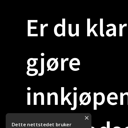
Er
du
klar
gjøre
innkjøpe
×
Dette nettstedet bruker