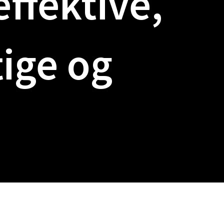
ffektive,
ige
og
ning som passer din