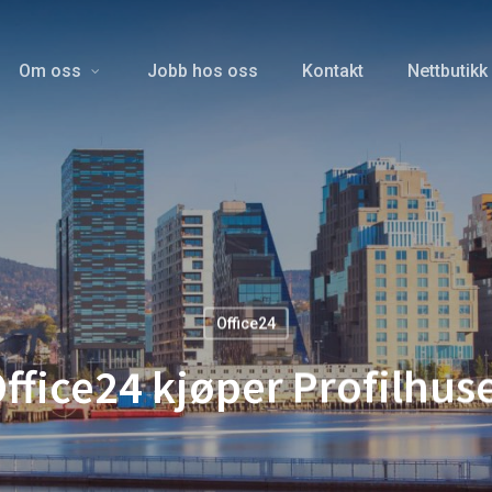
Om oss
Jobb hos oss
Kontakt
Nettbutikk
Office24
ffice24 kjøper Profilhus