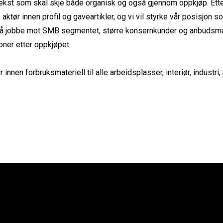
 vekst som skal skje både organisk og også gjennom oppkjøp. Ett
e aktør innen profil og gaveartikler, og vi vil styrke vår posisjon 
re å jobbe mot SMB segmentet, større konsernkunder og anbudsma
oner etter oppkjøpet.
innen forbruksmateriell til alle arbeidsplasser, interiør, industri,