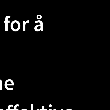
for
å
ne