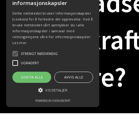
kostnadse
informasjonskapsler
Dette nettstedet bruker informasjonskapsler
(cookies) for å forbedre din opplevelse. Ved å
bruke nettstedet vårt samtykker du i alle
bærekraft
informasjonskapsler i samsvar med
retningslinjene våre for informasjonskapsler.
Les mer
STRENGT NØDVENDIG
enklere?
UGRADERT
GODTA ALLE
AVVIS ALLE
VIS DETALJER
POWERED BY COOKIESCRIPT
Ta kontakt med oss i dag, så finner vi en løs
bedrift.