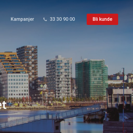
Kampanjer
33 30 90 00
Bli kunde
et