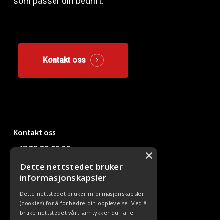
som passer din bedrift.
Kontakt oss
Kontakt oss
+47 33 30 90 00
×
Dette nettstedet bruker
kundesenter@office24.no
informasjonskapsler
Dette nettstedet bruker informasjonskapsler
(cookies) for å forbedre din opplevelse. Ved å
Nyttige linker
bruke nettstedet vårt samtykker du i alle