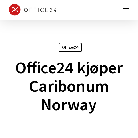
Skip
Menu
to
main
content
Office24
Office24 kjøper
Caribonum
Norway